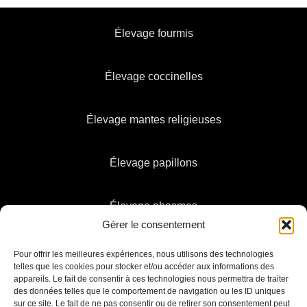
Élevage fourmis
Élevage coccinelles
Élevage mantes religieuses
Élevage papillons
Élevage phasmes
Gérer le consentement
Pour offrir les meilleures expériences, nous utilisons des technologies
telles que les cookies pour stocker et/ou accéder aux informations des
appareils. Le fait de consentir à ces technologies nous permettra de traiter
des données telles que le comportement de navigation ou les ID uniques
sur ce site. Le fait de ne pas consentir ou de retirer son consentement peut