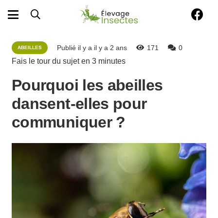
Publié il y a
il y a 2 ans
171
0
ABEILLES
Fais le tour du sujet en
3
minutes
Pourquoi les abeilles
dansent-elles pour
communiquer ?