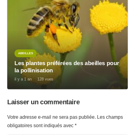
ABEILLES
Les plantes préférées des abeilles pour
la pollinisation
il y a 1 an
128
vues
Laisser un commentaire
Votre adresse e-mail ne sera pas publiée.
Les champs
obligatoires sont indiqués avec
*