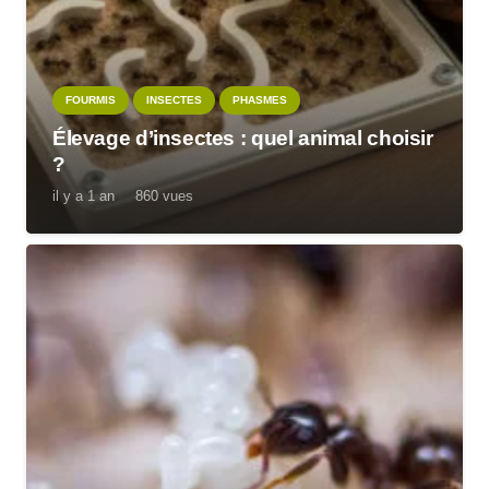
FOURMIS
INSECTES
PHASMES
Élevage d’insectes : quel animal choisir
?
il y a 1 an
860
vues