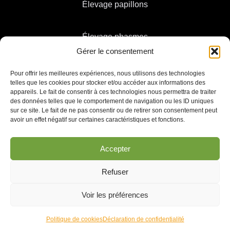
Élevage papillons
Élevage phasmes
Gérer le consentement
Pour offrir les meilleures expériences, nous utilisons des technologies
telles que les cookies pour stocker et/ou accéder aux informations des
appareils. Le fait de consentir à ces technologies nous permettra de traiter
des données telles que le comportement de navigation ou les ID uniques
sur ce site. Le fait de ne pas consentir ou de retirer son consentement peut
avoir un effet négatif sur certaines caractéristiques et fonctions.
Politique de confidentialité & Cookies
Accepter
Conditions Générales d’Utilisation
Refuser
Contact
Voir les préférences
©2024-2025 Elevageinsectes.fr créé par
lafourmiliere.digital
| Copier
c’est tricher
Politique de cookies
Déclaration de confidentialité