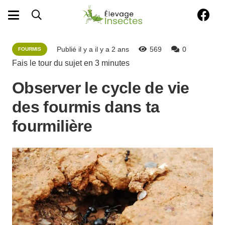
Publié il y a
il y a 2 ans
569
0
FOURMIS
Fais le tour du sujet en
3
minutes
Observer le cycle de vie
des fourmis dans ta
fourmilière