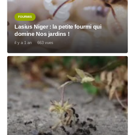
FOURMIS
Lasius Niger : la petite fourmi qui
domine Nos jardins !
il y a 1 an
663
vues