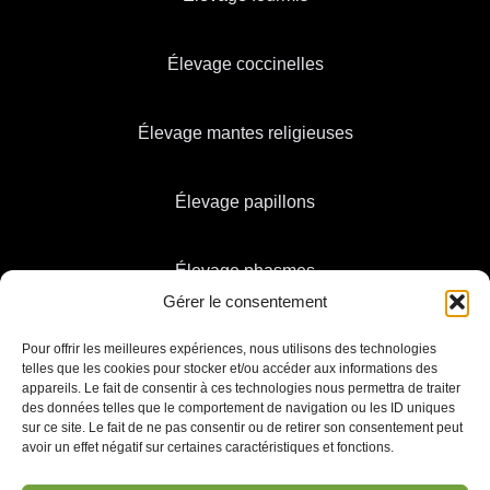
Élevage coccinelles
Élevage mantes religieuses
Élevage papillons
Élevage phasmes
Gérer le consentement
Pour offrir les meilleures expériences, nous utilisons des technologies
telles que les cookies pour stocker et/ou accéder aux informations des
appareils. Le fait de consentir à ces technologies nous permettra de traiter
des données telles que le comportement de navigation ou les ID uniques
sur ce site. Le fait de ne pas consentir ou de retirer son consentement peut
avoir un effet négatif sur certaines caractéristiques et fonctions.
Politique de confidentialité & Cookies