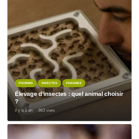
FOURMIS
INSECTES
PHASMES
Élevage d’insectes : quel animal choisir
?
il y a 1 an
863
vues