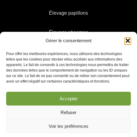
Élevage papillons
Élevage phasmes
Gérer le consentement
Pour offrir les meilleures expériences, nous utilisons des technologies
telles que les cookies pour stocker et/ou accéder aux informations des
appareils. Le fait de consentir à ces technologies nous permettra de traiter
des données telles que le comportement de navigation ou les ID uniques
sur ce site. Le fait de ne pas consentir ou de retirer son consentement peut
avoir un effet négatif sur certaines caractéristiques et fonctions.
Politique de confidentialité & Cookies
Accepter
Conditions Générales d’Utilisation
Refuser
Contact
Voir les préférences
©2024-2025 Elevageinsectes.fr créé par
lafourmiliere.digital
| Copier